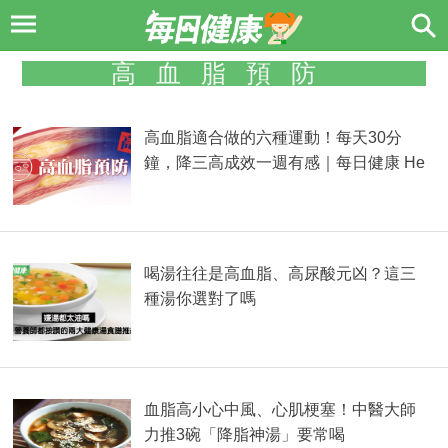
高血脂預防
高血脂適合做的六種運動！每天30分
鐘，降三高成效一週有感｜每日健康 He
alth
喝湯往往是高血脂、高尿酸元凶？這三
種湯你選對了嗎
血脂高小心中風、心肌梗塞！中醫大師
力推3碗「降脂神湯」要常喝