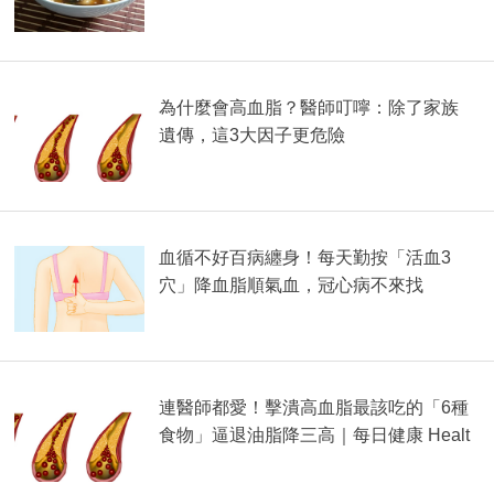
為什麼會高血脂？醫師叮嚀：除了家族
遺傳，這3大因子更危險
血循不好百病纏身！每天勤按「活血3
穴」降血脂順氣血，冠心病不來找
連醫師都愛！擊潰高血脂最該吃的「6種
食物」逼退油脂降三高｜每日健康 Healt
h