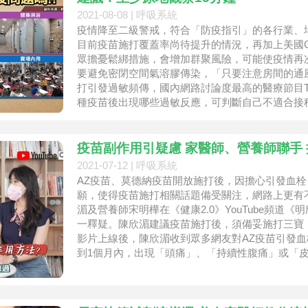
2021-08-08 |
呼吸系統
疫情降至二級警戒，符合「防疫指引」的各行業、
目前疫苗施打覆蓋率尚待提升的情況，再加上美國
眾擔憂鬆綁措施，會增加群聚風險，可能使疫情再
要避免密閉空間氣溶膠傳染，「只要注意房間的通
打引發過敏頻傳，國內網路討論度最高的醫療節目TV
種疫苗後出現哪些過敏反應，可判斷自己不適合接
察的是有無出現「過敏性
疫苗副作用引疑慮 家醫師、營養師聯手
2021-07-12 |
呼吸系統
AZ疫苗、莫德納疫苗開放施打後，因擔心引發血
願，使得疫苗施打相關話題備受關注，網路上更有
湄及營養師宋明樺在《健康2.0》YouTube頻道
一釋疑。陳欣湄建議疫苗施打後，須備妥施打三寶
影片上線後，陳欣湄收到眾多網友對AZ疫苗引發血
到1個月內，出現「頭痛」、「持續性腹痛」或「
狀，就需趕緊就