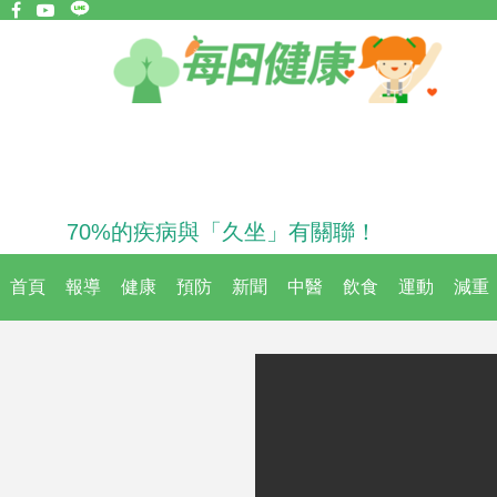
70%的疾病與「久坐」有關聯！
首頁
報導
健康
預防
新聞
中醫
飲食
運動
減重