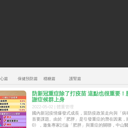
心篇
保健預防篇
穩糖篇
護腎篇
防新冠重症除了打疫苗 這點也很重要！
謝症候群上身
2022-05-02 |
體重管理
國內新冠疫情爆發式成長，當防疫政策走向與「病
首要課題。由於「肥胖」是引發重症的潛在因素，國
0》，邀集專家討論「肥胖」與重症的關聯，中山