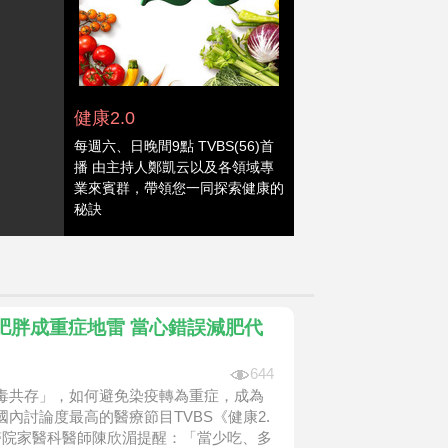
健康2.0
每週六、日晚間9點 TVBS(56)首
播 由主持人鄭凱云以及各領域專
業來賓群，帶領您一同探索健康的
秘訣
肥胖成重症地雷 當心錯誤減肥代
644
毒共存」，如何避免染疫轉為重症，成為
內討論度最高的醫療節目TVBS《健康2.
醫院家醫科醫師陳欣湄提醒：「當少吃、多