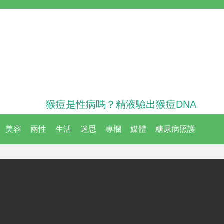
猴痘是性病嗎？精液驗出猴痘DNA
美容
兩性
生活
迷思
專欄
媒體
糖尿病照護