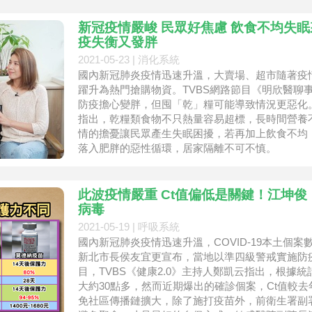
新冠疫情嚴峻 民眾好焦慮 飲食不均失眠
疫失衡又發胖
2021-05-23 |
消化系統
國內新冠肺炎疫情迅速升溫，大賣場、超市隨著疫
躍升為熱門搶購物資。TVBS網路節目《明欣醫聊
防疫擔心變胖，但囤「乾」糧可能導致情況更惡化
指出，乾糧類食物不只熱量容易超標，長時間營養
情的擔憂讓民眾產生失眠困擾，若再加上飲食不均
落入肥胖的惡性循環，居家隔離不可不慎。
此波疫情嚴重 Ct值偏低是關鍵！江坤俊
病毒
2021-05-19 |
呼吸系統
國內新冠肺炎疫情迅速升溫，COVID-19本土個
新北市長侯友宜更宣布，當地以準四級警戒實施防
目，TVBS《健康2.0》主持人鄭凱云指出，根據
大約30點多，然而近期爆出的確診個案，Ct值較
免社區傳播鏈擴大，除了施打疫苗外，前衛生署副