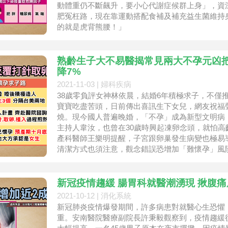
動體重仍不斷飆升，要小心代謝症候群上身」，資
肥冤枉路，現在靠運動搭配食補及補充益生菌維持
的就是虎背熊腰！」
熟齡生子大不易醫揭常見兩大不孕元凶把
降7%
2021-11-03 |
婦科疾病
38歲零負評女神林依晨，結婚6年積極求子，不僅
寶寶吃盡苦頭，日前傳出喜訊生下女兒，網友祝福
燒。現今國人普遍晚婚，「不孕」成為新型文明病，
主持人韋汝，也曾在30歲時興起凍卵念頭，就怕
產科醫師王樂明提醒，子宮跟卵巢發生病變也極易
清潔方式也須注意，觀念錯誤恐增加「難懷孕」風
新冠疫情趨緩 腸胃科就醫潮湧現 揪腹
2021-10-12 |
消化系統
新冠肺炎疫情爆發期間，許多病患對就醫心生恐懼
重。安南醫院醫療副院長許秉毅觀察到，疫情趨緩