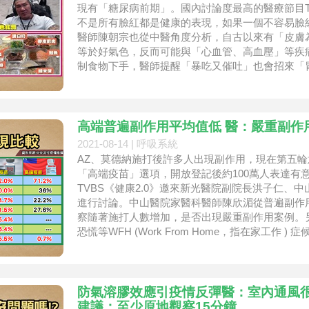
現有「糖尿病前期」。國內討論度最高的醫療節目TV
不是所有臉紅都是健康的表現，如果一個不容易臉
醫師陳朝宗也從中醫角度分析，自古以來有「皮膚
等於好氣色，反而可能與「心血管、高血壓」等疾
制食物下手，醫師提醒「暴吃又催吐」也會招來「胃
雷食物，預防「火燒
高端普遍副作用平均值低 醫：嚴重副作
2021-08-14 |
呼吸系統
AZ、莫德納施打後許多人出現副作用，現在第五
「高端疫苗」選項，開放登記後約100萬人表達有
TVBS《健康2.0》邀來新光醫院副院長洪子仁、
進行討論。中山醫院家醫科醫師陳欣湄從普遍副作
察隨著施打人數增加，是否出現嚴重副作用案例。
恐慌等WFH (Work From Home，指在家工作
防氣溶膠效應引疫情反彈醫：室內通風很
建議：至少原地觀察15分鐘