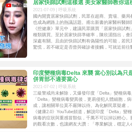
居家快篩試劑這樣選 美女家醫師教你這
2021-07-09 |
呼吸系統
國內開賣居家快篩試劑，民眾在超商、賣場、藥局
也成為網路上的熱議話題。甫出新書的家醫科醫師陳欣湄
《挖健康》單元中，建議民眾購買「居家快篩試劑
種類購買。至於居家快篩準確率，陳欣湄指出，會
深處有關。且由於快篩試劑有偽陽性的可能，若民
驚慌，若不確定是否曾與確診者接觸，可就近前往
印度變種病毒Delta 來襲 當心別以為
併胃部不適要當心
2021-07-02 |
呼吸系統
三級警戒尚未解除，又爆發印度「Delta」變種
「Delta」變種病毒變異後，更易侵犯人體細胞，病
成，讓相關單位莫不嚴陣以待。為化解民眾疑慮，《
《健康2.0》YouTube頻道，解說印度「Delta」
病毒的症狀與重感冒類似，千萬不可以掉以輕心。
的觀看次數，也讓網友大讚：「專業解說，穩定人