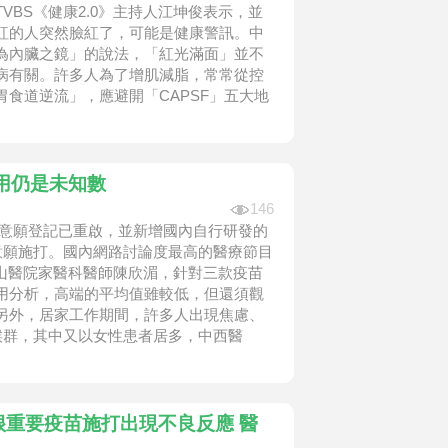
BS《健康2.0》主持人江坤俊表示，並
紅的人突然臉紅了，可能是健康警訊。中
為內臟之鏡」的說法，「紅光滿面」並不
病有關。許多人為了增肌減脂，常常從控
食道逆流」，應避開「CAPSF」五大地
用仍是未知數
146
輪意願登記已重啟，並新增國內自行研發的
意願施打。國內網路討論度最高的醫療節目
中山醫院家醫科醫師陳欣湄，針對三款疫苗
用分析，高端的平均值雖較低，但還須觀
另外，居家工作期間，許多人出現焦慮、
 ) 症候群，其中又以女性患者居多，中西醫
重要疫苗施打出現不良反應 醫