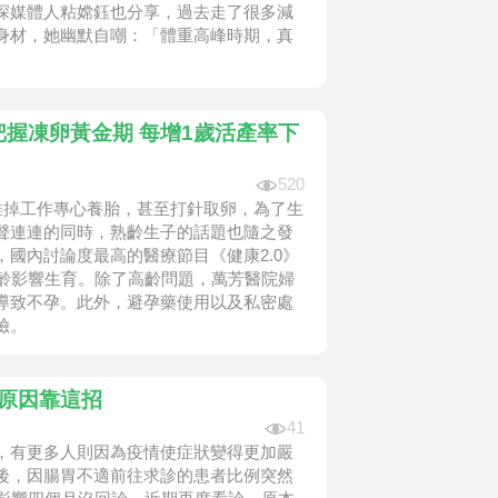
深媒體人粘嫦鈺也分享，過去走了很多減
身材，她幽默自嘲：「體重高峰時期，真
握凍卵黃金期 每增1歲活產率下
520
推掉工作專心養胎，甚至打針取卵，為了生
聲連連的同時，熟齡生子的話題也隨之發
國內討論度最高的醫療節目《健康2.0》
高齡影響生育。除了高齡問題，萬芳醫院婦
導致不孕。此外，避孕藥使用以及私密處
險。
痛原因靠這招
41
，有更多人則因為疫情使症狀變得更加嚴
後，因腸胃不適前往求診的患者比例突然