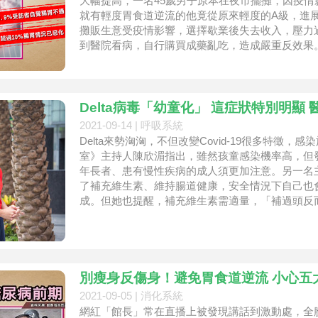
大幅提高，一名45歲男子原本在夜市擺攤，因疫
就有輕度胃食道逆流的他竟從原來輕度的A級，進
攤販生意受疫情影響，選擇歇業後失去收入，壓力
到醫院看病，自行購買成藥亂吃，造成嚴重反效果
Delta病毒「幼童化」 這症狀特別明顯
2021-09-14 |
呼吸系統
Delta來勢洶洶，不但改變Covid-19很多特徵
室》主持人陳欣湄指出，雖然孩童感染機率高，但
年長者、患有慢性疾病的成人須更加注意。另一名
了補充維生素、維持腸道健康，安全情況下自己也
成。但她也提醒，補充維生素需適量，「補過頭反
別瘦身反傷身！避免胃食道逆流 小心五
2021-09-05 |
消化系統
網紅「館長」常在直播上被發現講話到激動處，全