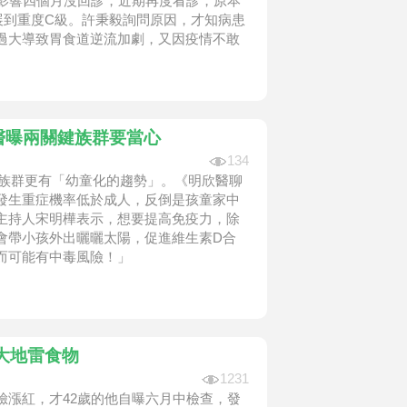
情影響四個月沒回診，近期再度看診，原本
展到重度C級。許秉毅詢問原因，才知病患
過大導致胃食道逆流加劇，又因疫情不敢
。
 醫曝兩關鍵族群要當心
134
，感染族群更有「幼童化的趨勢」。《明欣醫聊
發生重症機率低於成人，反倒是孩童家中
主持人宋明樺表示，想要提高免疫力，除
會帶小孩外出曬曬太陽，促進維生素D合
而可能有中毒風險！」
大地雷食物
1231
臉漲紅，才42歲的他自曝六月中檢查，發