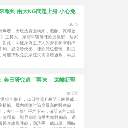
來報到 兩大NG問題上身 小心免
73
情爆發，出現搶貨囤購潮，泡麵、乾糧更
事》主持人，家醫科醫師陳欣湄提醒，居家
。對此，同樣身為主持人的營養師宋明樺
不均、恐引發便祕。陳欣湄也發現，對疫
，可能導致免疫系統失衡引發過敏，再度
：美日研究這「兩味」 遠離新冠
296
案數量節節攀升，15日雙北升級至三級警戒，
疫措施。國內網路討論度最高的醫療節
統計，去年一整年平均下來，確診者的Ct值
去年低得多，顯見病毒傳播力相對偏高。避
署長李龍騰呼籲，勤洗手、戴口罩、同時