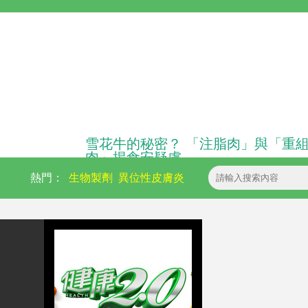
雪花牛的秘密？ 「注脂肉」與「重
肉」揭食安疑慮
熱門：
生物製劑
異位性皮膚炎