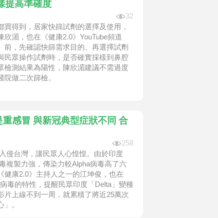
樣提高準確度
32
都買得到，居家快篩試劑的選擇及使用，
，也在《健康2.0》YouTube頻道
」前，先確認快篩需求目的、再選擇試劑
與民眾操作試劑時，是否確實採樣到鼻腔
眾檢測結果為陽性，陳欣湄建議不需過度
醫院做二次篩檢。
只是重感冒 與新冠典型症狀不同 合
258
病毒入侵台灣，讓民眾人心惶惶。由於印度
毒複製力強，傳染力較Alpha病毒高了六
健康2.0》主持人之一的江坤俊，也在
變種病毒的特性，提醒民眾印度「Delta」變種
影片上線不到一周，就累積了將近25萬次
心」。