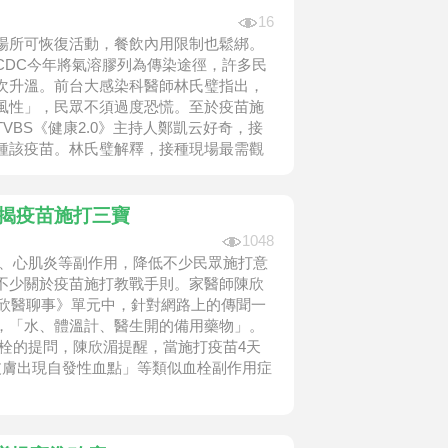
16
場所可恢復活動，餐飲內用限制也鬆綁。
CDC今年將氣溶膠列為傳染途徑，許多民
次升溫。前台大感染科醫師林氏璧指出，
風性」，民眾不須過度恐慌。至於疫苗施
BS《健康2.0》主持人鄭凱云好奇，接
種該疫苗。林氏璧解釋，接種現場最需觀
 揭疫苗施打三寶
1048
栓、心肌炎等副作用，降低不少民眾施打意
不少關於疫苗施打教戰手則。家醫師陳欣
《明欣醫聊事》單元中，針對網路上的傳聞一
，「水、體溫計、醫生開的備用藥物」。
栓的提問，陳欣湄提醒，當施打疫苗4天
皮膚出現自發性血點」等類似血栓副作用症